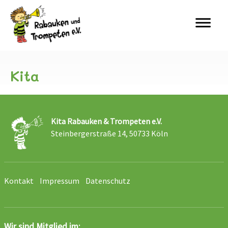
Skip
to
content
Kita
Kita Rabauken & Trompeten e.V.
Steinbergerstraße 14, 50733 Köln
Kontakt
Impressum
Datenschutz
Wir sind Mitglied im: